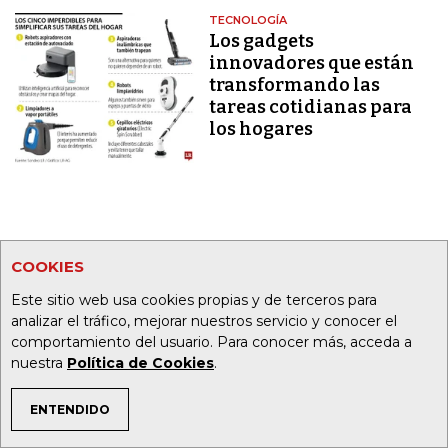
TECNOLOGÍA
Los gadgets
innovadores que están
transformando las
tareas cotidianas para
los hogares
COOKIES
Este sitio web usa cookies propias y de terceros para
analizar el tráfico, mejorar nuestros servicio y conocer el
© 2026, RCN Medios. Todos los derechos reservados.
Cr. 13a 37-32, Bogotá
comportamiento del usuario. Para conocer más, acceda a
(+57) 1 4227600
nuestra
Política de Cookies
.
ENTENDIDO
SUSCRÍBASE
TEMAS DE INTERÉS