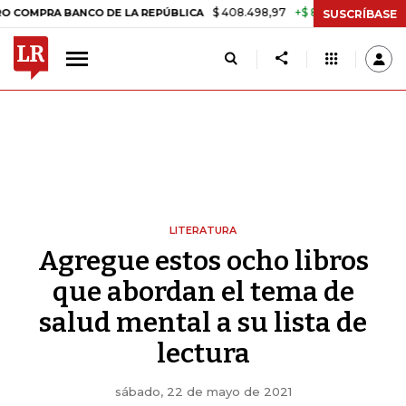
$ 408.498,97
+$ 8.753,81
+2,19%
NCO DE LA REPÚBLICA
TASA DE 
SUSCRÍBASE
LITERATURA
Agregue estos ocho libros
que abordan el tema de
salud mental a su lista de
lectura
sábado, 22 de mayo de 2021