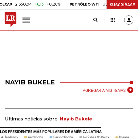
2.350,94
+6,13
+0,26%
US$ 78,01
US$ 2,92
+3,
PETRÓLEO WTI
SUSCRÍBASE
NAYIB BUKELE
AGREGAR A MIS TEMAS
Últimas noticias sobre:
Nayib Bukele