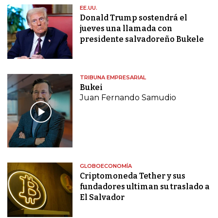
EE.UU.
Donald Trump sostendrá el
jueves una llamada con
presidente salvadoreño Bukele
TRIBUNA EMPRESARIAL
Bukei
Juan Fernando Samudio
GLOBOECONOMÍA
Criptomoneda Tether y sus
fundadores ultiman su traslado a
El Salvador