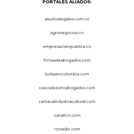
PORTALES ALIADOS:
asuntoslegales.com.co
agronegocios.co
empresas.larepublica.co
firmasdeabogados.com
bolsaencolombia.com
casosdeexitoabogados.com
carnavalindustriacultural.com
canalrcn.com
rcnradio.com