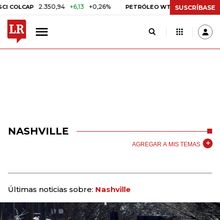
2.350,94
+6,13
+0,26%
US$ 78,01
US$ 2,
COLCAP
PETRÓLEO WTI
SUSCRÍBASE
NASHVILLE
AGREGAR A MIS TEMAS
Últimas noticias sobre:
Nashville