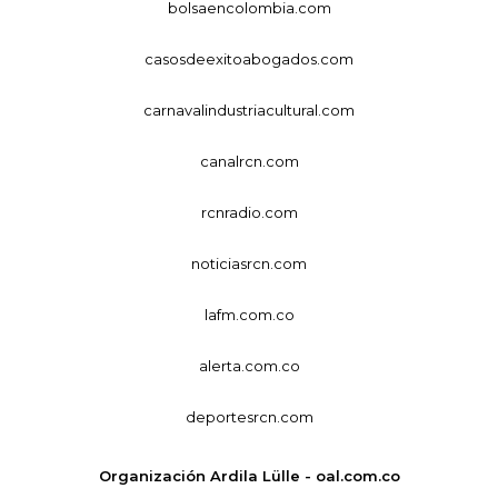
bolsaencolombia.com
casosdeexitoabogados.com
carnavalindustriacultural.com
canalrcn.com
rcnradio.com
noticiasrcn.com
lafm.com.co
alerta.com.co
deportesrcn.com
Organización Ardila Lülle - oal.com.co