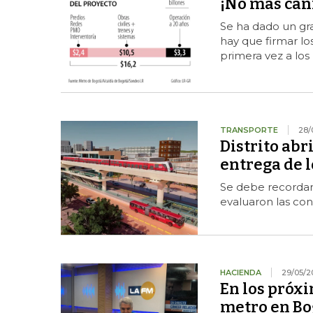
¡No más can
Se ha dado un gra
hay que firmar lo
primera vez a lo
TRANSPORTE
28/
Distrito abr
entrega de 
Se debe recordar
evaluaron las con
HACIENDA
29/05/2
En los próxim
metro en Bo