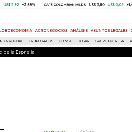
 de la Espriella
2
+3,89%
US$ 3,80
US$ 0,05
+1,40%
CAFÉ COLOMBIAN MILDS
LOBOECONOMÍA
AGRONEGOCIOS
ANÁLISIS
ASUNTOS LEGALES
RNO NACIONAL
GRUPO ARGOS
ODINSA
HOGAR
GRUPO NUTRESA
A
 de la Espriella