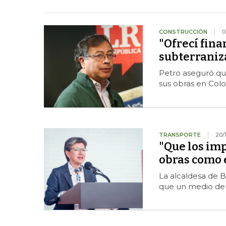
CONSTRUCCIÓN
0
"Ofrecí fina
subterraniza
Petro aseguró que
sus obras en Colo
TRANSPORTE
20/
"Que los im
obras como 
La alcaldesa de 
que un medio de 