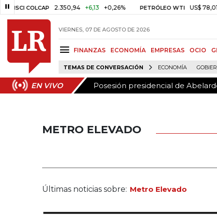
Posesión presidencial de Abelardo
EN VIVO
2.350,94
+6,13
+0,26%
US$ 78,01
US$ 2,9
COLCAP
PETRÓLEO WTI
VIERNES, 07 DE AGOSTO DE 2026
FINANZAS
ECONOMÍA
EMPRESAS
OCIO
G
TEMAS DE CONVERSACIÓN
ECONOMÍA
GOBIE
Posesión presidencial de Abelardo
EN VIVO
METRO ELEVADO
Últimas noticias sobre:
Metro Elevado