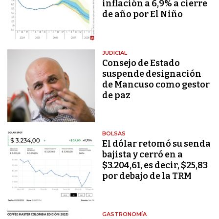
inflación a 6,9% a cierre
de año por El Niño
JUDICIAL
Consejo de Estado
suspende designación
de Mancuso como gestor
de paz
BOLSAS
El dólar retomó su senda
bajista y cerró en a
$3.204,61, es decir, $25,83
por debajo de la TRM
GASTRONOMÍA