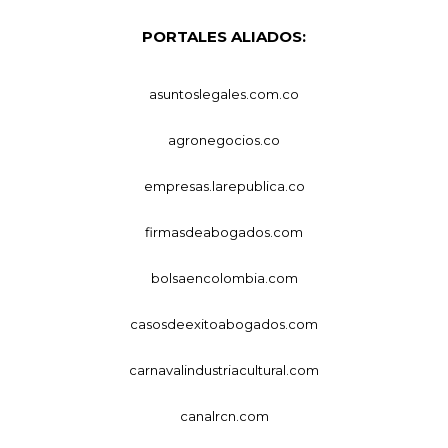
PORTALES ALIADOS:
asuntoslegales.com.co
agronegocios.co
empresas.larepublica.co
firmasdeabogados.com
bolsaencolombia.com
casosdeexitoabogados.com
carnavalindustriacultural.com
canalrcn.com