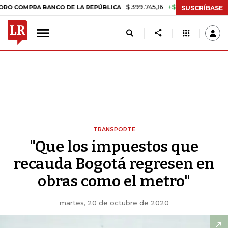
$ 399.745,16
+$ 2.295,71
+0,58%
MPRA BANCO DE LA REPÚBLICA
T
SUSCRÍBASE
TRANSPORTE
"Que los impuestos que
recauda Bogotá regresen en
obras como el metro"
martes, 20 de octubre de 2020