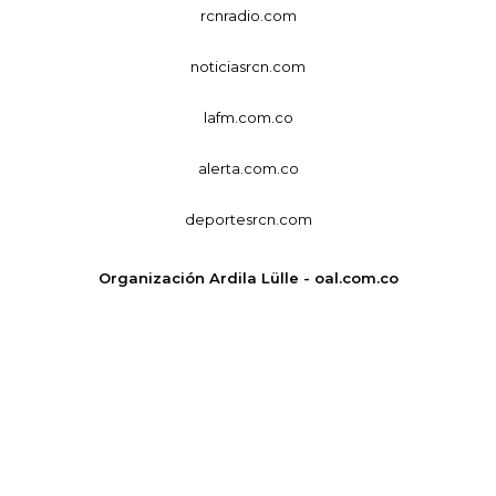
rcnradio.com
noticiasrcn.com
lafm.com.co
alerta.com.co
deportesrcn.com
Organización Ardila Lülle - oal.com.co