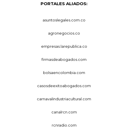
PORTALES ALIADOS:
asuntoslegales.com.co
agronegocios.co
empresas.larepublica.co
firmasdeabogados.com
bolsaencolombia.com
casosdeexitoabogados.com
carnavalindustriacultural.com
canalrcn.com
rcnradio.com