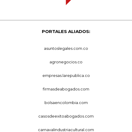
PORTALES ALIADOS:
asuntoslegales.com.co
agronegocios.co
empresas.larepublica.co
firmasdeabogados.com
bolsaencolombia.com
casosdeexitoabogados.com
carnavalindustriacultural.com