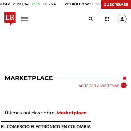
2.350,94
+6,13
+0,26%
US$ 78,01
US$ 2,92
+3
P
PETRÓLEO WTI
SUSCRÍBASE
MARKETPLACE
AGREGAR A MIS TEMAS
Últimas noticias sobre:
Marketplace