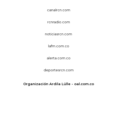
canalrcn.com
rcnradio.com
noticiasrcn.com
lafm.com.co
alerta.com.co
deportesrcn.com
Organización Ardila Lülle - oal.com.co