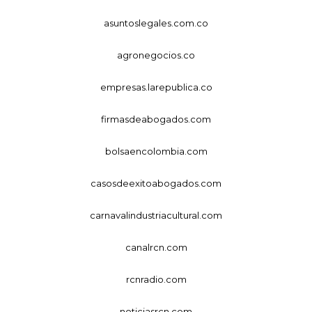
asuntoslegales.com.co
agronegocios.co
empresas.larepublica.co
firmasdeabogados.com
bolsaencolombia.com
casosdeexitoabogados.com
carnavalindustriacultural.com
canalrcn.com
rcnradio.com
noticiasrcn.com