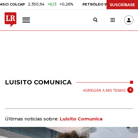
2.350,94
+6,13
+0,26%
US$ 78,01
US$ 
I COLCAP
PETRÓLEO WTI
SUSCRÍBASE
LUISITO COMUNICA
AGREGAR A MIS TEMAS
Últimas noticias sobre:
Luisito Comunica