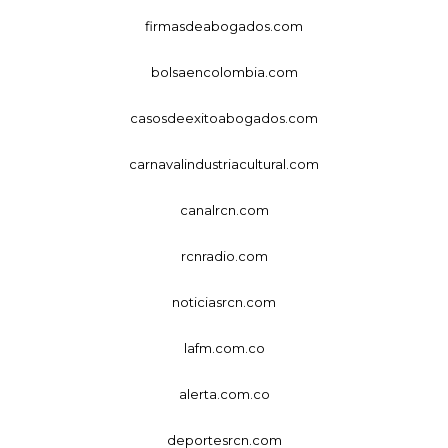
firmasdeabogados.com
bolsaencolombia.com
casosdeexitoabogados.com
carnavalindustriacultural.com
canalrcn.com
rcnradio.com
noticiasrcn.com
lafm.com.co
alerta.com.co
deportesrcn.com