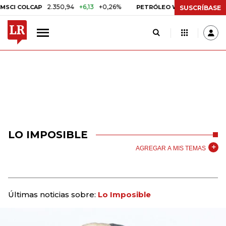
2.350,94
+6,13
+0,26%
US$ 78,01
US$
CI COLCAP
PETRÓLEO WTI
SUSCRÍBASE
LO IMPOSIBLE
AGREGAR A MIS TEMAS
Últimas noticias sobre:
Lo Imposible