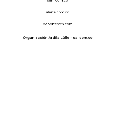
lafm.com.co
alerta.com.co
deportesrcn.com
Organización Ardila Lülle - oal.com.co