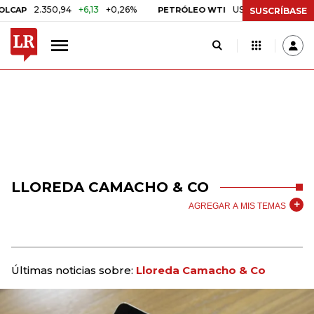
2.350,94
+6,13
+0,26%
US$ 78,01
US$ 2,92
+
AP
PETRÓLEO WTI
SUSCRÍBASE
LLOREDA CAMACHO & CO
AGREGAR A MIS TEMAS
Últimas noticias sobre:
Lloreda Camacho & Co