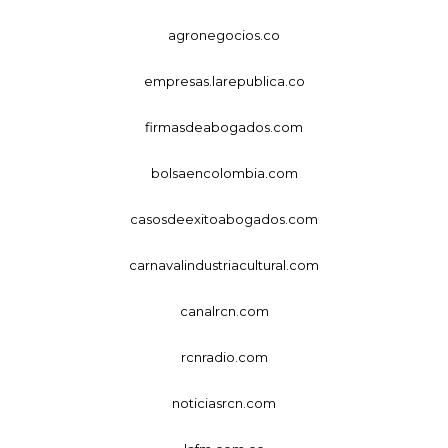
agronegocios.co
empresas.larepublica.co
firmasdeabogados.com
bolsaencolombia.com
casosdeexitoabogados.com
carnavalindustriacultural.com
canalrcn.com
rcnradio.com
noticiasrcn.com