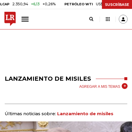
.350,94
+6,13
+0,26%
US$ 78,01
US$ 2,92
+3,89
PETRÓLEO WTI
SUSCRÍBASE
LANZAMIENTO DE MISILES
AGREGAR A MIS TEMAS
Últimas noticias sobre:
Lanzamiento de misiles