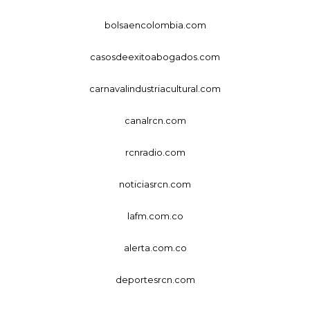
bolsaencolombia.com
casosdeexitoabogados.com
carnavalindustriacultural.com
canalrcn.com
rcnradio.com
noticiasrcn.com
lafm.com.co
alerta.com.co
deportesrcn.com