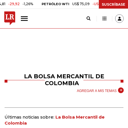
29,92
-1,26%
US$ 75,09
-US$ 0,24
-0,32%
PETRÓLEO WTI
CA
SUSCRÍBASE
LA BOLSA MERCANTIL DE
COLOMBIA
AGREGAR A MIS TEMAS
Últimas noticias sobre:
La Bolsa Mercantil de
Colombia