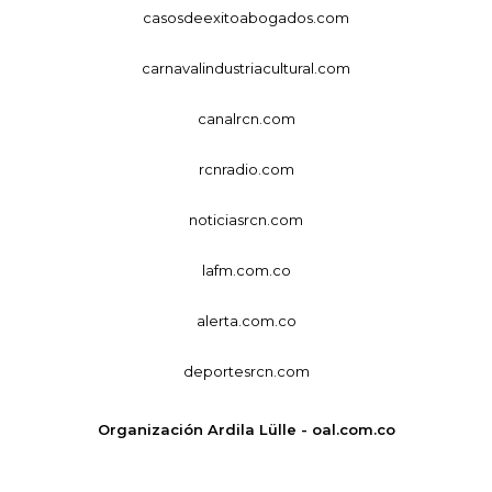
casosdeexitoabogados.com
carnavalindustriacultural.com
canalrcn.com
rcnradio.com
noticiasrcn.com
lafm.com.co
alerta.com.co
deportesrcn.com
Organización Ardila Lülle - oal.com.co