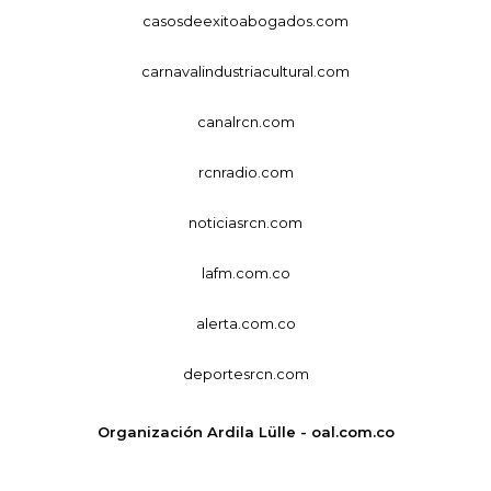
casosdeexitoabogados.com
carnavalindustriacultural.com
canalrcn.com
rcnradio.com
noticiasrcn.com
lafm.com.co
alerta.com.co
deportesrcn.com
Organización Ardila Lülle - oal.com.co