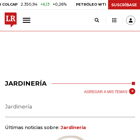
2.350,94
+6,13
+0,26%
US$ 78,01
US$ 2,92
OLCAP
PETRÓLEO WTI
SUSCRÍBASE
JARDINERÍA
AGREGAR A MIS TEMAS
Jardinería
Últimas noticias sobre:
Jardinería