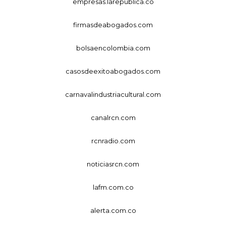
empresas.larepublica.co
firmasdeabogados.com
bolsaencolombia.com
casosdeexitoabogados.com
carnavalindustriacultural.com
canalrcn.com
rcnradio.com
noticiasrcn.com
lafm.com.co
alerta.com.co