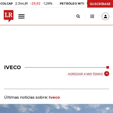
2.344,81
-29,92
-1,26%
US$ 75,09
-US$ 0,2
LCAP
PETRÓLEO WTI
SUSCRÍBASE
IVECO
AGREGAR A MIS TEMAS
Últimas noticias sobre:
Iveco