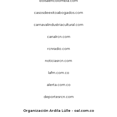
bolsaencolombia.com
casosdeexitoabogados.com
carnavalindustriacultural.com
canalrcn.com
rcnradio.com
noticiasrcn.com
lafm.com.co
alerta.com.co
deportesrcn.com
Organización Ardila Lülle - oal.com.co