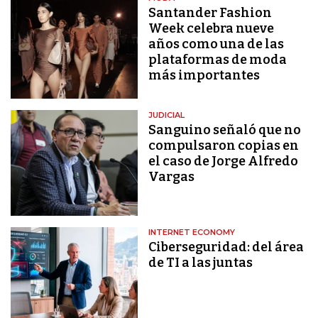
Santander Fashion
Week celebra nueve
años como una de las
plataformas de moda
más importantes
JUDICIAL
Sanguino señaló que no
compulsaron copias en
el caso de Jorge Alfredo
Vargas
INTERNET ECONOMY
Ciberseguridad: del área
de TI a las juntas