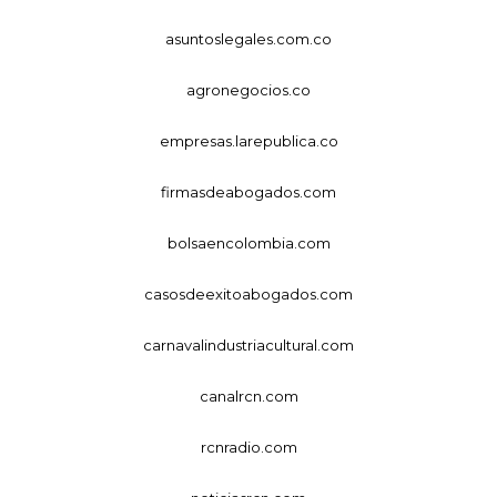
asuntoslegales.com.co
agronegocios.co
empresas.larepublica.co
firmasdeabogados.com
bolsaencolombia.com
casosdeexitoabogados.com
carnavalindustriacultural.com
canalrcn.com
rcnradio.com