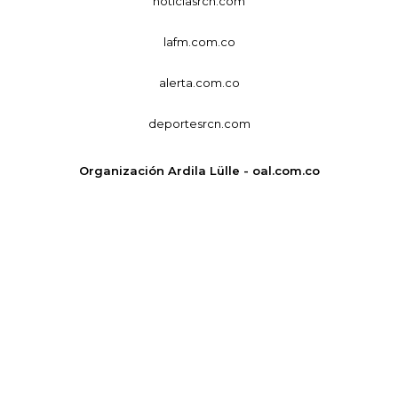
noticiasrcn.com
lafm.com.co
alerta.com.co
deportesrcn.com
Organización Ardila Lülle - oal.com.co