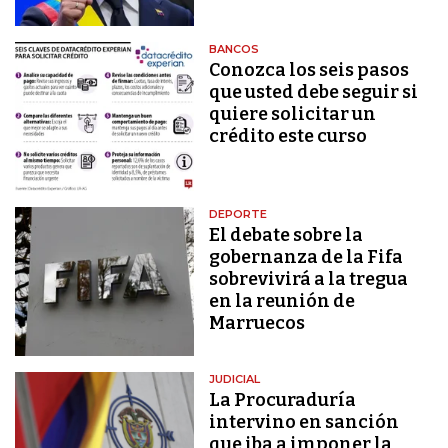
BANCOS
Conozca los seis pasos
que usted debe seguir si
quiere solicitar un
crédito este curso
DEPORTE
El debate sobre la
gobernanza de la Fifa
sobrevivirá a la tregua
en la reunión de
Marruecos
JUDICIAL
La Procuraduría
intervino en sanción
que iba a imponer la