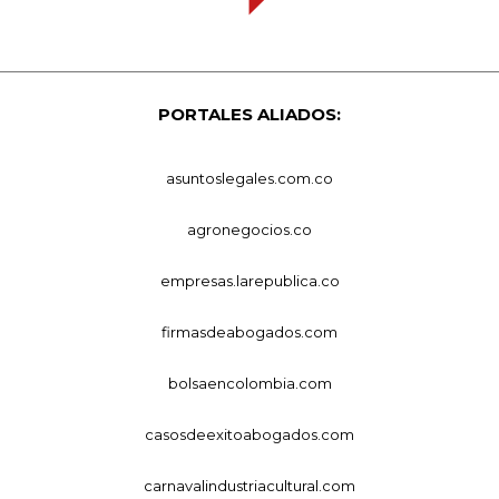
PORTALES ALIADOS:
asuntoslegales.com.co
agronegocios.co
empresas.larepublica.co
firmasdeabogados.com
bolsaencolombia.com
casosdeexitoabogados.com
carnavalindustriacultural.com