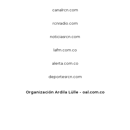
canalrcn.com
rcnradio.com
noticiasrcn.com
lafm.com.co
alerta.com.co
deportesrcn.com
Organización Ardila Lülle - oal.com.co