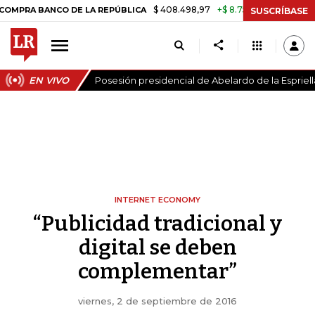
$ 408.498,97
+$ 8.753,81
+2,19%
 BANCO DE LA REPÚBLICA
TASA
SUSCRÍBASE
EN VIVO
Posesión presidencial de Abelardo de la Espriell
INTERNET ECONOMY
“Publicidad tradicional y
digital se deben
complementar”
viernes, 2 de septiembre de 2016