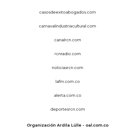
casosdeexitoabogados.com
carnavalindustriacultural.com
canalrcn.com
rcnradio.com
noticiasrcn.com
lafm.com.co
alerta.com.co
deportesrcn.com
Organización Ardila Lülle - oal.com.co