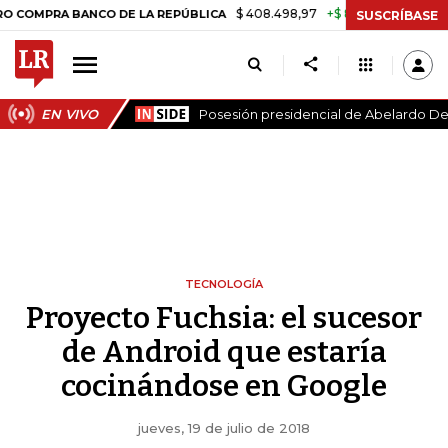
$ 408.498,97
+$ 8.753,81
+2,19%
A BANCO DE LA REPÚBLICA
TASA
SUSCRÍBASE
EN VIVO
Posesión presidencial de Abelardo De 
TECNOLOGÍA
Proyecto Fuchsia: el sucesor
de Android que estaría
cocinándose en Google
jueves, 19 de julio de 2018