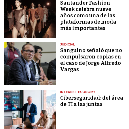
Santander Fashion
Week celebra nueve
años como una de las
plataformas de moda
más importantes
JUDICIAL
Sanguino señaló que no
compulsaron copias en
el caso de Jorge Alfredo
Vargas
INTERNET ECONOMY
Ciberseguridad: del área
de TI a las juntas