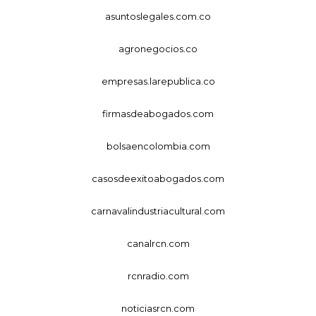
asuntoslegales.com.co
agronegocios.co
empresas.larepublica.co
firmasdeabogados.com
bolsaencolombia.com
casosdeexitoabogados.com
carnavalindustriacultural.com
canalrcn.com
rcnradio.com
noticiasrcn.com