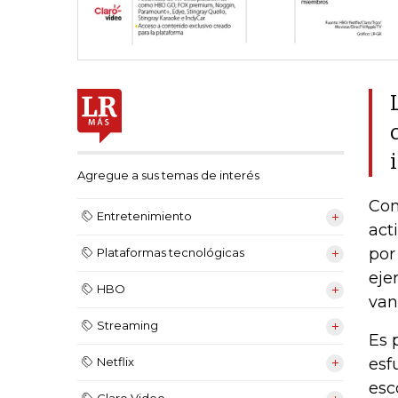
Agregue a sus temas de interés
Con
Entretenimiento
act
por
Plataformas tecnológicas
eje
HBO
van
Streaming
Es 
esf
Netflix
esc