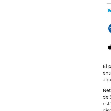
El 
ent
alg
Net
de 
est
dis