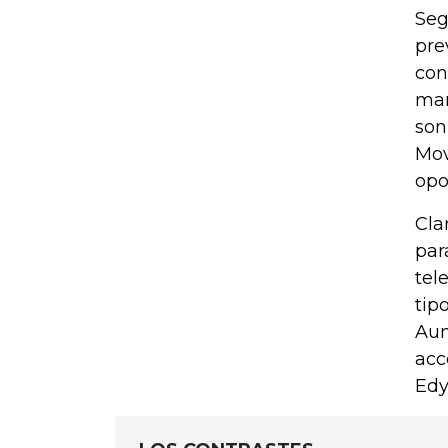
Seg
pre
con
mar
son
Mov
opo
Cla
par
tel
tip
Aun
acc
Edy