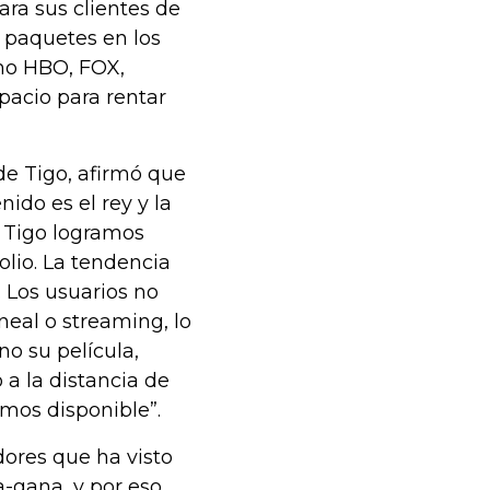
ra sus clientes de
 paquetes en los
omo HBO, FOX,
acio para rentar
de Tigo, afirmó que
ido es el rey y la
 Tigo logramos
olio. La tendencia
 Los usuarios no
ineal o streaming, lo
o su película,
o a la distancia de
emos disponible”.
dores que ha visto
-gana, y por eso