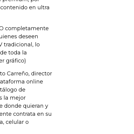
 contenido en ultra
V GO completamente
 Quienes deseen
 tradicional, lo
de toda la
r gráfico)
to Carreño, director
lataforma online
atálogo de
s la mejor
de donde quieran y
iente contrata en su
, celular o