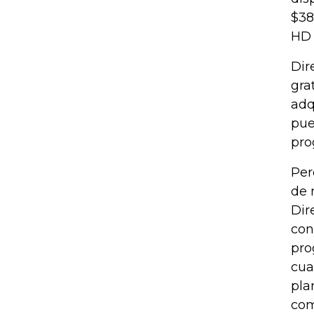
$38
HD 
Dir
gra
adq
pue
pro
Per
de 
Dir
con
pro
cua
pla
com