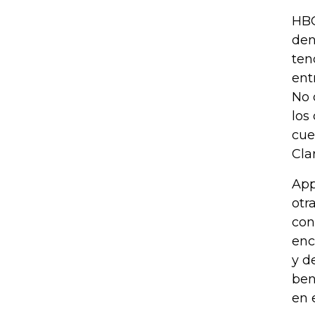
HBO
den
ten
ent
No 
los
cue
Cla
App
otr
con
enc
y d
ben
en 