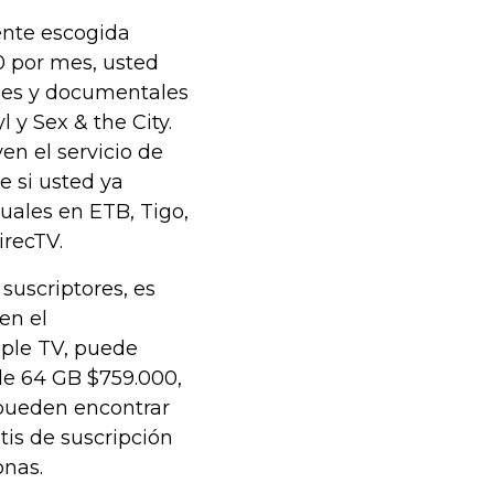
ente escogida
0 por mes, usted
ries y documentales
 y Sex & the City.
n el servicio de
e si usted ya
uales en ETB, Tigo,
irecTV.
suscriptores, es
en el
pple TV, puede
 de 64 GB $759.000,
pueden encontrar
is de suscripción
onas.