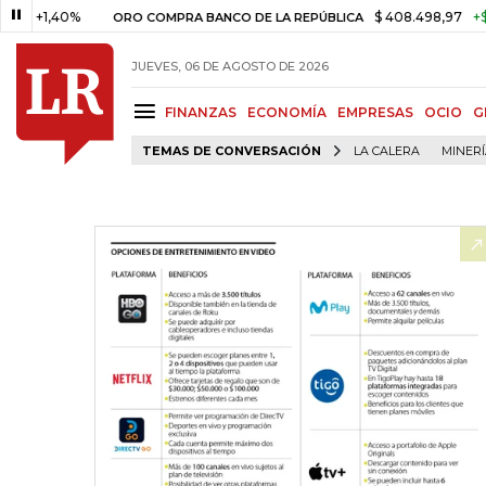
,40%
$ 408.498,97
+$ 8.753,8
ORO COMPRA BANCO DE LA REPÚBLICA
JUEVES, 06 DE AGOSTO DE 2026
FINANZAS
ECONOMÍA
EMPRESAS
OCIO
G
TEMAS DE CONVERSACIÓN
LA CALERA
MINER