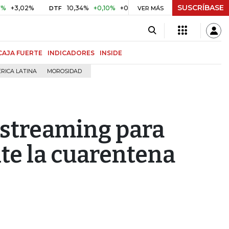
SUSCRÍBASE
2%
10,34%
+0,10%
+0,98%
$ 416,91
+$ 0,05
+0,01%
DTF
UVR
VER MÁS
CAJA FUERTE
INDICADORES
INSIDE
RICA LATINA
MOROSIDAD
 streaming para
te la cuarentena