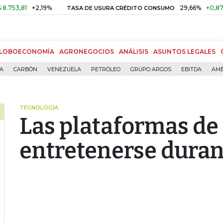
1
+2,19%
29,66%
+0,87%
+3,0
TASA DE USURA CRÉDITO CONSUMO
LOBOECONOMÍA
AGRONEGOCIOS
ANÁLISIS
ASUNTOS LEGALES
ÍA
CARBÓN
VENEZUELA
PETRÓLEO
GRUPO ARGOS
EBITDA
AMÉ
TECNOLOGÍA
Las plataformas de
entretenerse duran