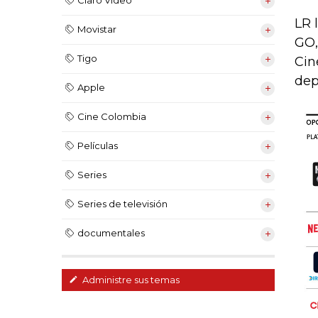
Claro Video
LR 
Movistar
GO,
Tigo
Cin
dep
Apple
Cine Colombia
Películas
Series
Series de televisión
documentales
Administre sus temas