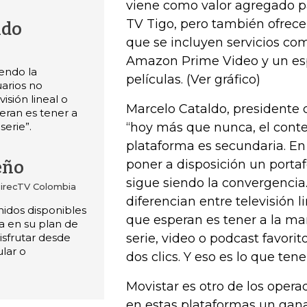
viene como valor agregado pa
TV Tigo, pero también ofrece
ldo
que se incluyen servicios c
Amazon Prime Video y un esp
iendo la
películas. (Ver gráfico)
arios no
isión lineal o
Marcelo Cataldo, presidente 
eran es tener a
serie”.
“hoy más que nunca, el conten
plataforma es secundaria. En
poner a disposición un portaf
eño
sigue siendo la convergencia.
DirecTV Colombia
diferencian entre televisión l
nidos disponibles
que esperan es tener a la man
ta en su plan de
isfrutar desde
serie, video o podcast favorit
ular o
dos clics. Y eso es lo que ten
Movistar es otro de los opera
en estas plataformas un gana