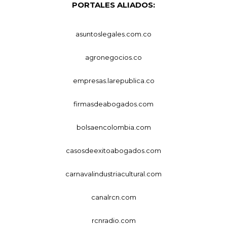
PORTALES ALIADOS:
asuntoslegales.com.co
agronegocios.co
empresas.larepublica.co
firmasdeabogados.com
bolsaencolombia.com
casosdeexitoabogados.com
carnavalindustriacultural.com
canalrcn.com
rcnradio.com