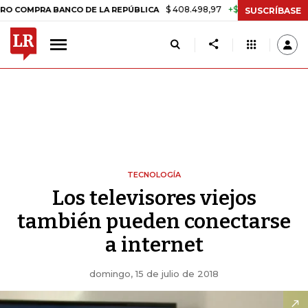
$ 408.498,97
+$ 8.753,81
+2,19%
RA BANCO DE LA REPÚBLICA
TA
SUSCRÍBASE
TECNOLOGÍA
Los televisores viejos
también pueden conectarse
a internet
domingo, 15 de julio de 2018