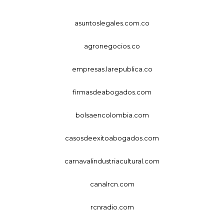
asuntoslegales.com.co
agronegocios.co
empresas.larepublica.co
firmasdeabogados.com
bolsaencolombia.com
casosdeexitoabogados.com
carnavalindustriacultural.com
canalrcn.com
rcnradio.com