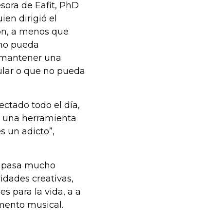
esora de Eafit, PhD
en dirigió el
ión, a menos que
 no pueda
ni mantener una
ular o que no pueda
ectado todo el día,
o una herramienta
s un adicto”,
e pasa mucho
idades creativas,
s para la vida, a a
mento musical.