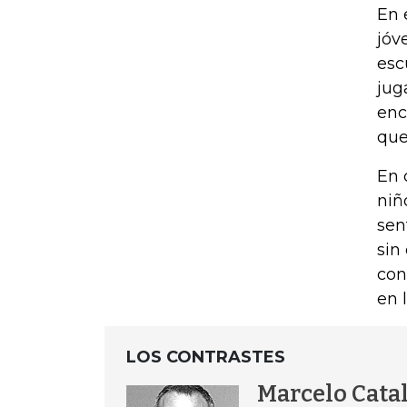
En 
jóv
esc
jug
enc
que
En 
niñ
sen
sin
con
en l
LOS CONTRASTES
Marcelo Cata