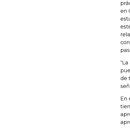
prá
en 
est
est
rel
con
pas
“La
pue
de 
señ
En 
tie
apr
apr