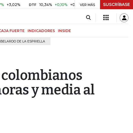
SUSCRÍBASE
2%
10,34%
+0,10%
+0,98%
$ 416,96
+$ 0,05
+0,01%
DTF
UVR
VER MÁS
CAJA FUERTE
INDICADORES
INSIDE
BELARDO DE LA ESPRIELLA
s colombianos
horas y media al