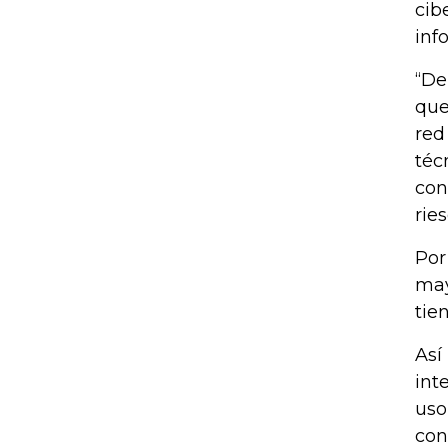
cib
inf
“De
que
red
téc
con
rie
Por
may
tie
Así
int
uso
con