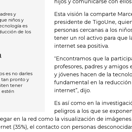
hijos y comunicarse con ello
Esta visión la comparte Marc
padres y
que niños y
presidente de TigoUne, quien
ecnología es
personas cercanas a los niño
ducción de los
tener un rol activo para que 
internet sea positiva.
a
“Encontramos que la particip
profesores, padres y amigos 
os es no darles
y jóvenes hacen de la tecnolo
s tan pronto y
fundamental en la reducción 
iten tener
internet”, dijo.
 estén
Es así como en la investigaci
peligros a los que se expone
egar en la red como la visualización de imágenes
ernet (35%), el contacto con personas desconocidas