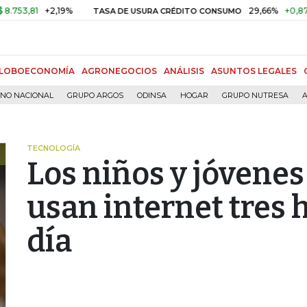
1
+2,19%
29,66%
+0,87%
+3,0
TASA DE USURA CRÉDITO CONSUMO
LOBOECONOMÍA
AGRONEGOCIOS
ANÁLISIS
ASUNTOS LEGALES
RNO NACIONAL
GRUPO ARGOS
ODINSA
HOGAR
GRUPO NUTRESA
A
TECNOLOGÍA
Los niños y jóvene
usan internet tres 
día