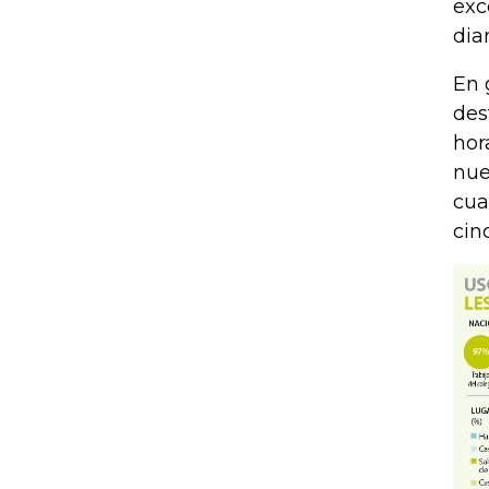
exc
dia
En 
des
hor
nue
cua
cin