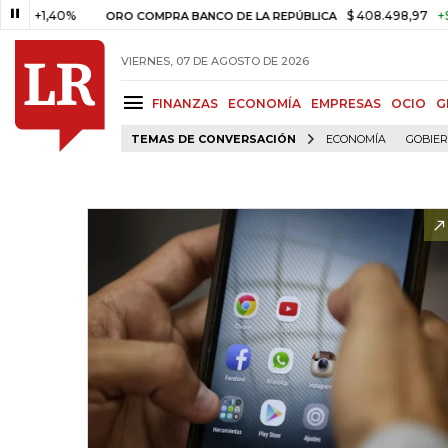
,40%
$ 408.498,97
+$ 8.753,8
ORO COMPRA BANCO DE LA REPÚBLICA
VIERNES, 07 DE AGOSTO DE 2026
FINANZAS
ECONOMÍA
EMPRESAS
OCIO
G
TEMAS DE CONVERSACIÓN
ECONOMÍA
GOBIE