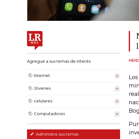
HEI
Agregue a sus temas de interés
Internet
Los
min
Jóvenes
rea
celulares
nac
Bog
Computadores
Pun
inv
Administre sus temas