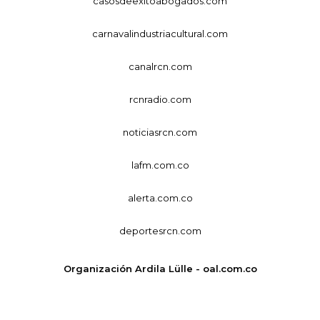
casosdeexitoabogados.com
carnavalindustriacultural.com
canalrcn.com
rcnradio.com
noticiasrcn.com
lafm.com.co
alerta.com.co
deportesrcn.com
Organización Ardila Lülle - oal.com.co