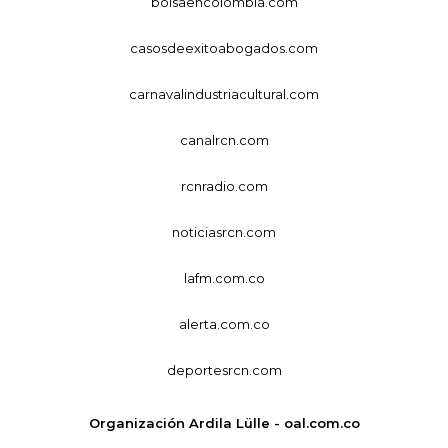
bolsaencolombia.com
casosdeexitoabogados.com
carnavalindustriacultural.com
canalrcn.com
rcnradio.com
noticiasrcn.com
lafm.com.co
alerta.com.co
deportesrcn.com
Organización Ardila Lülle - oal.com.co