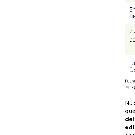
G
No 
que
del
edi