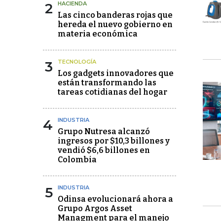
2
HACIENDA
Las cinco banderas rojas que
hereda el nuevo gobierno en
materia económica
3
TECNOLOGÍA
Los gadgets innovadores que
están transformando las
tareas cotidianas del hogar
4
INDUSTRIA
Grupo Nutresa alcanzó
ingresos por $10,3 billones y
vendió $6,6 billones en
Colombia
5
INDUSTRIA
Odinsa evolucionará ahora a
Grupo Argos Asset
Managment para el manejo