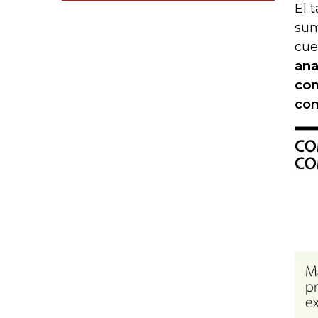
El 
sum
cue
ana
com
com