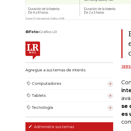
Foto:
Gráfico LR
JER
Agregue a sus temas de interés
Con
Computadores
inte
Tablets
ava
se 
Tecnología
es 
com
Administre sus temas