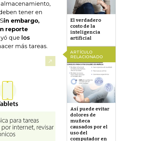
 y almacenamiento,
 deben tener en
 S
in embargo,
El verdadero
costo de la
un reporte
inteligencia
uyó que
los
artificial
acer más tareas.
ARTÍCULO
RELACIONADO
Así puede evitar
dolores de
muñeca
causados por el
uso del
computador en