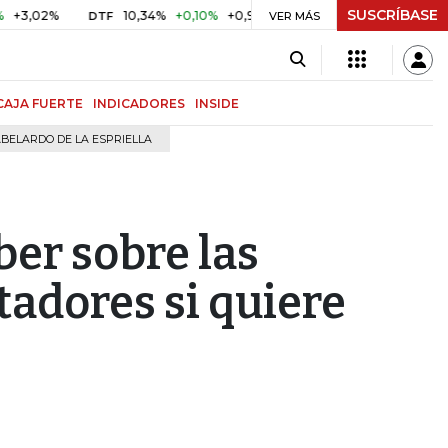
SUSCRÍBASE
%
10,34%
+0,10%
+0,98%
$ 416,91
+$ 0,05
+0,01%
DTF
UVR
VER MÁS
CAJA FUERTE
INDICADORES
INSIDE
BELARDO DE LA ESPRIELLA
ber sobre las
tadores si quiere