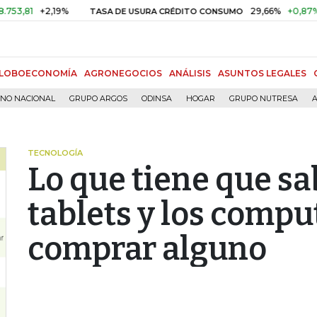
+2,19%
29,66%
+0,87%
+3,02
TASA DE USURA CRÉDITO CONSUMO
LOBOECONOMÍA
AGRONEGOCIOS
ANÁLISIS
ASUNTOS LEGALES
RNO NACIONAL
GRUPO ARGOS
ODINSA
HOGAR
GRUPO NUTRESA
A
TECNOLOGÍA
Lo que tiene que sa
tablets y los compu
comprar alguno