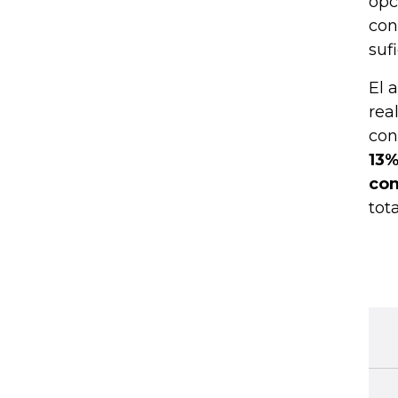
opc
con
suf
El 
rea
con
13%
com
tot