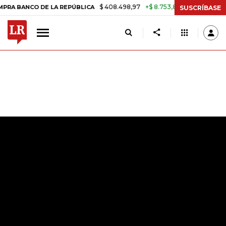
$ 408.498,97
+$ 8.753,81
+2,19%
CO DE LA REPÚBLICA
TASA DE U
SUSCRÍBASE