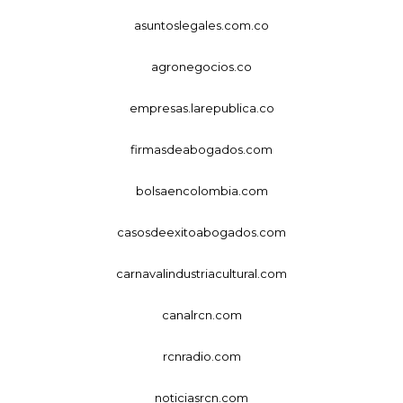
asuntoslegales.com.co
agronegocios.co
empresas.larepublica.co
firmasdeabogados.com
bolsaencolombia.com
casosdeexitoabogados.com
carnavalindustriacultural.com
canalrcn.com
rcnradio.com
noticiasrcn.com