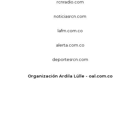
rcnradio.com
noticiasrcn.com
lafm.com.co
alerta.com.co
deportesrcn.com
Organización Ardila Lülle - oal.com.co