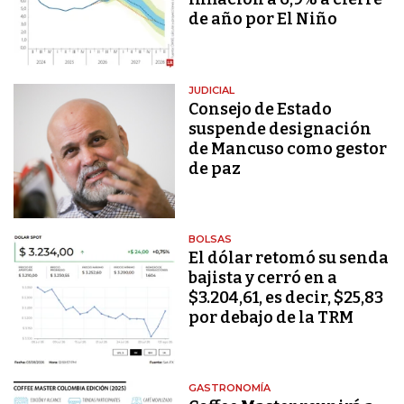
de año por El Niño
JUDICIAL
Consejo de Estado
suspende designación
de Mancuso como gestor
de paz
BOLSAS
El dólar retomó su senda
bajista y cerró en a
$3.204,61, es decir, $25,83
por debajo de la TRM
GASTRONOMÍA