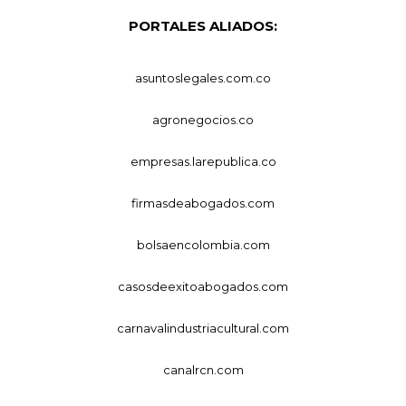
PORTALES ALIADOS:
asuntoslegales.com.co
agronegocios.co
empresas.larepublica.co
firmasdeabogados.com
bolsaencolombia.com
casosdeexitoabogados.com
carnavalindustriacultural.com
canalrcn.com