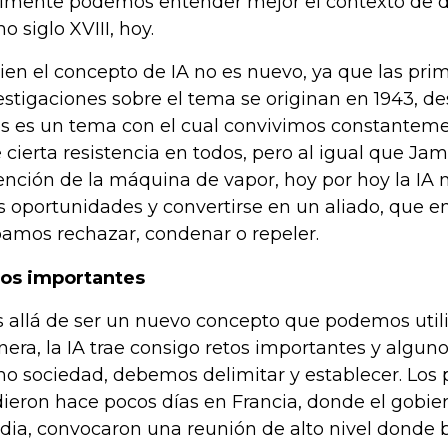
ilmente podemos entender mejor el contexto de 
o siglo XVIII, hoy.
bien el concepto de IA no es nuevo, ya que las pri
estigaciones sobre el tema se originan en 1943, d
s es un tema con el cual convivimos constanteme
e cierta resistencia en todos, pero al igual que Ja
ención de la máquina de vapor, hoy por hoy la IA 
 oportunidades y convertirse en un aliado, que e
amos rechazar, condenar o repeler.
os importantes
 allá de ser un nuevo concepto que podemos utili
era, la IA trae consigo retos importantes y algun
o sociedad, debemos delimitar y establecer. Los 
dieron hace pocos días en Francia, donde el gobier
ndia, convocaron una reunión de alto nivel donde 