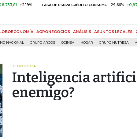
1
+2,19%
29,66%
+0,87%
+3,0
TASA DE USURA CRÉDITO CONSUMO
LOBOECONOMÍA
AGRONEGOCIOS
ANÁLISIS
ASUNTOS LEGALES
RNO NACIONAL
GRUPO ARGOS
ODINSA
HOGAR
GRUPO NUTRESA
A
TECNOLOGÍA
Inteligencia artific
enemigo?