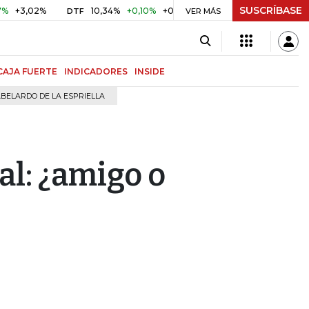
SUSCRÍBASE
2%
10,34%
+0,10%
+0,98%
$ 416,91
+$ 0,05
+0,01%
DTF
UVR
VER MÁS
CAJA FUERTE
INDICADORES
INSIDE
BELARDO DE LA ESPRIELLA
ial: ¿amigo o