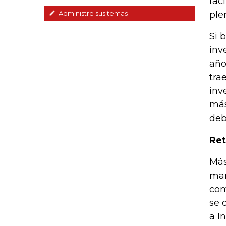
fác
plen
Administre sus temas
Si 
inv
año
tra
inv
más
deb
Ret
Más
man
com
se 
a I