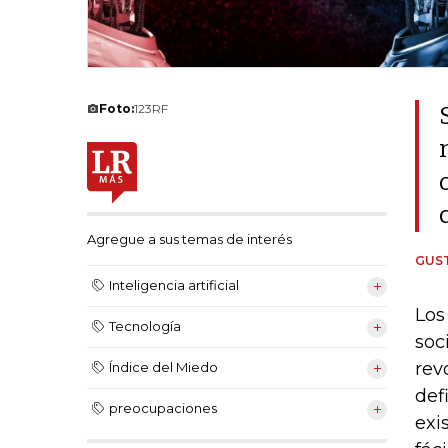
Foto:
123RF
Agregue a sus temas de interés
GUS
Inteligencia artificial
Los
Tecnología
soc
rev
Índice del Miedo
def
preocupaciones
exi