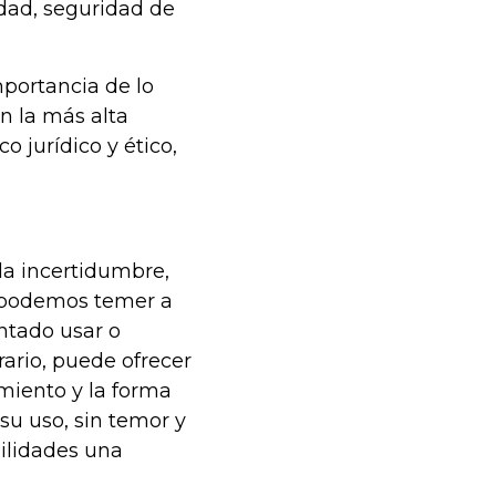
dad, seguridad de
mportancia de lo
n la más alta
o jurídico y ético,
 la incertidumbre,
o podemos temer a
ntado usar o
rario, puede ofrecer
miento y la forma
su uso, sin temor y
bilidades una