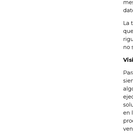
mes
dat
La 
que
rig
no 
Vis
Par
sie
alg
eje
sol
en 
pro
ven