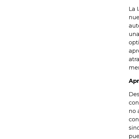
La 
nue
aut
una
opt
apr
atr
men
Apr
Des
con
no 
con
sin
pue