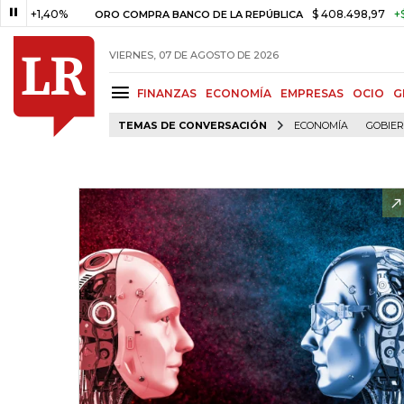
,40%
$ 408.498,97
+$ 8.753,8
ORO COMPRA BANCO DE LA REPÚBLICA
VIERNES, 07 DE AGOSTO DE 2026
FINANZAS
ECONOMÍA
EMPRESAS
OCIO
G
TEMAS DE CONVERSACIÓN
ECONOMÍA
GOBIE