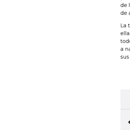
de 
de 
La 
ell
tod
a n
sus