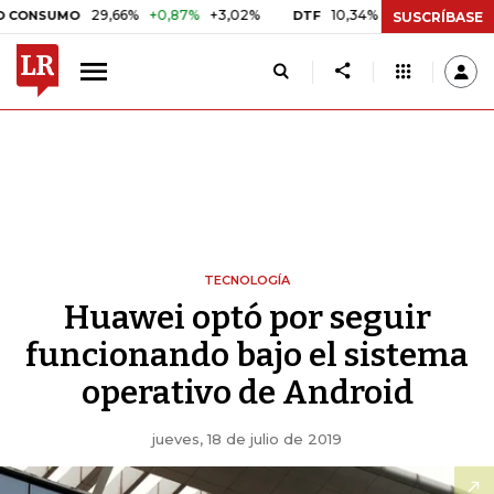
29,66%
+0,87%
+3,02%
10,34%
+0,10%
+0,98%
SUMO
DTF
U
SUSCRÍBASE
TECNOLOGÍA
Huawei optó por seguir
funcionando bajo el sistema
operativo de Android
jueves, 18 de julio de 2019