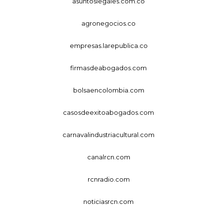
asuntoslegales.com.co
agronegocios.co
empresas.larepublica.co
firmasdeabogados.com
bolsaencolombia.com
casosdeexitoabogados.com
carnavalindustriacultural.com
canalrcn.com
rcnradio.com
noticiasrcn.com