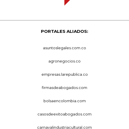
PORTALES ALIADOS:
asuntoslegales.com.co
agronegocios.co
empresas.larepublica.co
firmasdeabogados.com
bolsaencolombia.com
casosdeexitoabogados.com
carnavalindustriacultural.com