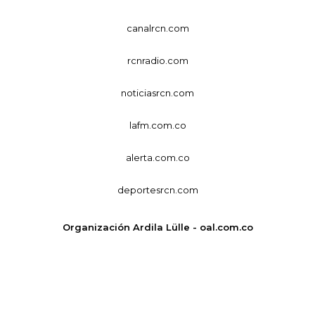
canalrcn.com
rcnradio.com
noticiasrcn.com
lafm.com.co
alerta.com.co
deportesrcn.com
Organización Ardila Lülle - oal.com.co