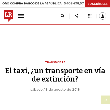
$ 408.498,97
+$ 8.753,81
+2,19%
MPRA BANCO DE LA REPÚBLICA
T
SUSCRÍBASE
TRANSPORTE
El taxi, ¿un transporte en vía
de extinción?
sábado, 18 de agosto de 2018