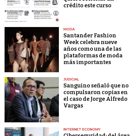
crédito este curso
MODA
Santander Fashion
Week celebra nueve
años como una de las
plataformas de moda
más importantes
JUDICIAL
Sanguino señaló que no
compulsaron copias en
el caso de Jorge Alfredo
Vargas
INTERNET ECONOMY
Ciberseguridad: del área