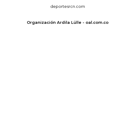
deportesrcn.com
Organización Ardila Lülle - oal.com.co