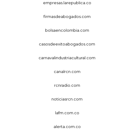
empresas.larepublica.co
firmasdeabogados.com
bolsaencolombia.com
casosdeexitoabogados.com
carnavalindustriacultural.com
canalrcn.com
rcnradio.com
noticiasrcn.com
lafm.com.co
alerta.com.co