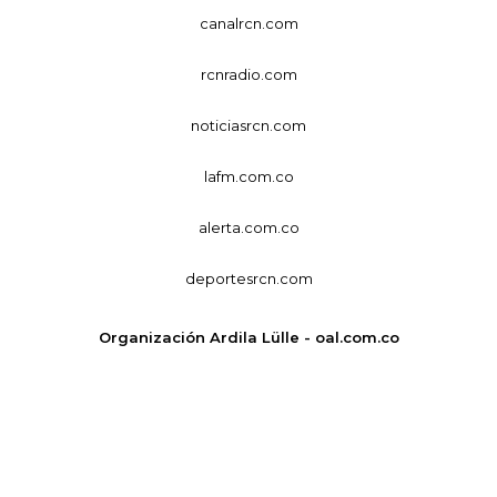
canalrcn.com
rcnradio.com
noticiasrcn.com
lafm.com.co
alerta.com.co
deportesrcn.com
Organización Ardila Lülle - oal.com.co