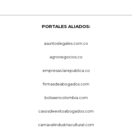
PORTALES ALIADOS:
asuntoslegales.com.co
agronegocios.co
empresas.larepublica.co
firmasdeabogados.com
bolsaencolombia.com
casosdeexitoabogados.com
carnavalindustriacultural.com