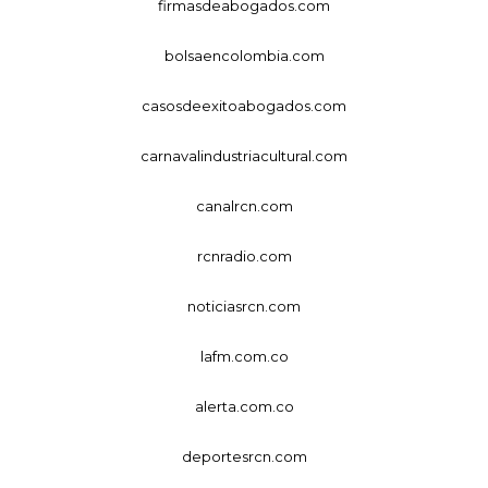
firmasdeabogados.com
bolsaencolombia.com
casosdeexitoabogados.com
carnavalindustriacultural.com
canalrcn.com
rcnradio.com
noticiasrcn.com
lafm.com.co
alerta.com.co
deportesrcn.com