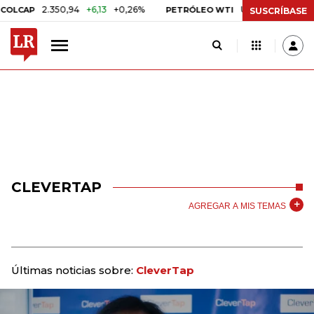
2.350,94
+6,13
+0,26%
US$ 78,18
US$ 0,17
LCAP
PETRÓLEO WTI
SUSCRÍBASE
CLEVERTAP
AGREGAR A MIS TEMAS
Últimas noticias sobre:
CleverTap