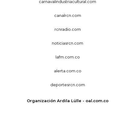
carnavalindustriacultural.com
canalrcn.com
rcnradio.com
noticiasrcn.com
lafm.com.co
alerta.com.co
deportesrcn.com
Organización Ardila Lülle - oal.com.co