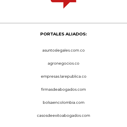
PORTALES ALIADOS:
asuntoslegales.com.co
agronegocios.co
empresas.larepublica.co
firmasdeabogados.com
bolsaencolombia.com
casosdeexitoabogados.com