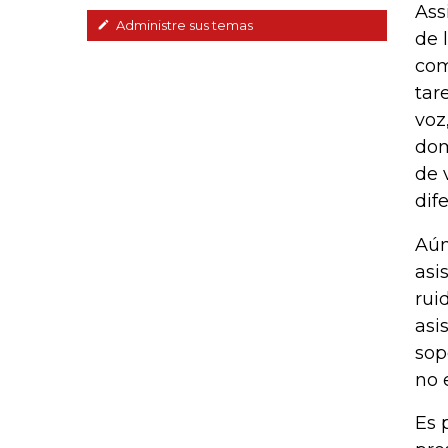
Ass
Administre sus temas
de 
com
tar
voz
dom
de 
dife
Aún
asi
rui
asi
sop
no 
Es 