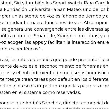
istant, Siri y también los Smart Watch. Para Camil
la Fundación Universitaria San Mateo, uno de los b
prar un asistente de voz es “ahorro de tiempo y 
eas mediante macro funciones de voz. Al comprar 
, se genera una convergencia entre las diversas a
ótica como es Smart life, Xiaomi, entre otras; ya q
voz acogen las apps y facilitan la interacción entre
rentes periféricos.” .
 así, los retos o desafíos que puede presentar la 
stente de voz es el reconocimiento de fonemas e
dosos, y el entendimiento de modismos lingüístic
stentes ya traen tareas por default en los diferent
ortan, por eso es importante que las palabras clav
estén en el sistema como reservadas.
por eso que Andrés Sánchez, director comercial de