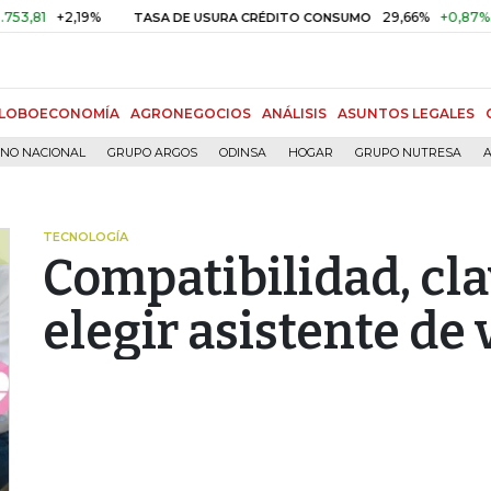
+2,19%
29,66%
+0,87%
+3,02
TASA DE USURA CRÉDITO CONSUMO
LOBOECONOMÍA
AGRONEGOCIOS
ANÁLISIS
ASUNTOS LEGALES
RNO NACIONAL
GRUPO ARGOS
ODINSA
HOGAR
GRUPO NUTRESA
A
TECNOLOGÍA
Compatibilidad, cla
elegir asistente de 