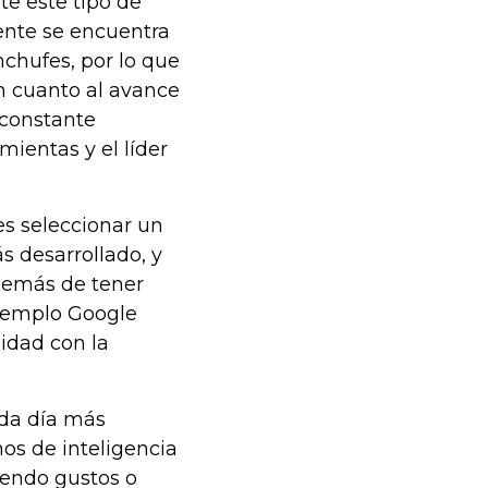
te este tipo de
gente se encuentra
nchufes, por lo que
n cuanto al avance
 constante
mientas y el líder
es seleccionar un
s desarrollado, y
demás de tener
ejemplo Google
idad con la
ada día más
os de inteligencia
iendo gustos o