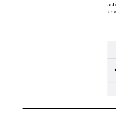
act
pro