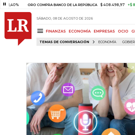
0%
$ 408.498,97
+$ 8.753,81
ORO COMPRA BANCO DE LA REPÚBLICA
SÁBADO, 08 DE AGOSTO DE 2026
FINANZAS
ECONOMÍA
EMPRESAS
OCIO
G
TEMAS DE CONVERSACIÓN
ECONOMÍA
GOBIE