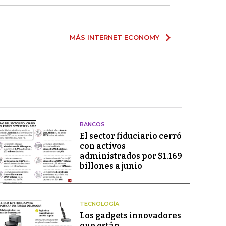
MÁS INTERNET ECONOMY
BANCOS
El sector fiduciario cerró
con activos
administrados por $1.169
billones a junio
TECNOLOGÍA
Los gadgets innovadores
que están