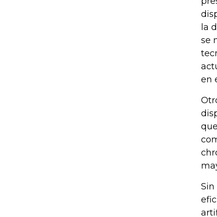
pre
dis
la 
se 
tec
act
en 
Otr
dis
que
com
chr
may
Sin
efi
art