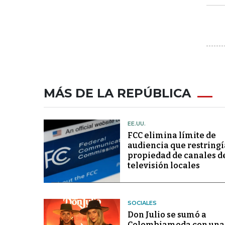
MÁS DE LA REPÚBLICA
EE.UU.
FCC elimina límite de
audiencia que restringí
propiedad de canales d
televisión locales
SOCIALES
Don Julio se sumó a
Colombiamoda con una