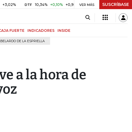
SUSCRÍBASE
%
10,34%
+0,10%
+0,98%
$ 416,96
+$ 0,05
+0,01%
DTF
UVR
VER MÁS
CAJA FUERTE
INDICADORES
INSIDE
BELARDO DE LA ESPRIELLA
ve a la hora de
voz