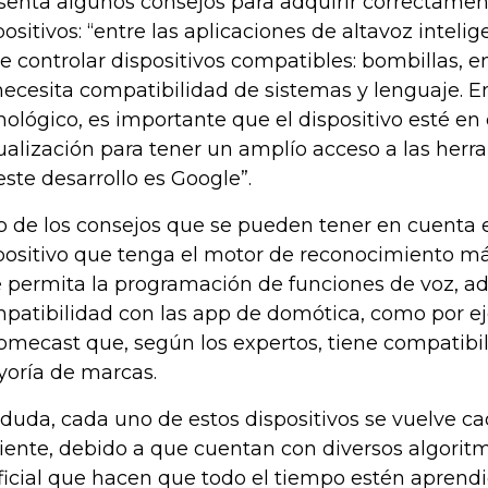
senta algunos consejos para adquirir correctamen
positivos: “entre las aplicaciones de altavoz inteli
de controlar dispositivos compatibles: bombillas, e
necesita compatibilidad de sistemas y lenguaje. E
nológico, es importante que el dispositivo esté en
ualización para tener un amplío acceso a las herra
este desarrollo es Google”.
o de los consejos que se pueden tener en cuenta 
positivo que tenga el motor de reconocimiento má
 permita la programación de funciones de voz, a
patibilidad con las app de domótica, como por 
omecast que, según los expertos, tiene compatibil
oría de marcas.
 duda, cada uno de estos dispositivos se vuelve c
ciente, debido a que cuentan con diversos algoritm
ificial que hacen que todo el tiempo estén aprend