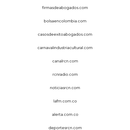
firmasdeabogados.com
bolsaencolombia.com
casosdeexitoabogados.com
carnavalindustriacultural.com
canalrcn.com
rcnradio.com
noticiasrcn.com
lafm.com.co
alerta.com.co
deportesrcn.com