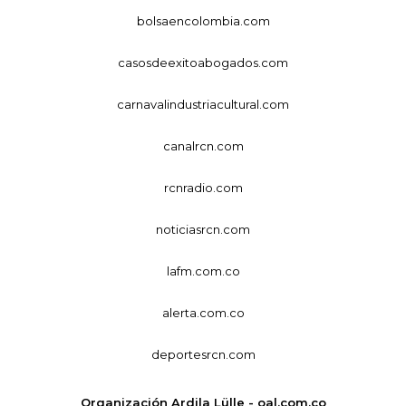
bolsaencolombia.com
casosdeexitoabogados.com
carnavalindustriacultural.com
canalrcn.com
rcnradio.com
noticiasrcn.com
lafm.com.co
alerta.com.co
deportesrcn.com
Organización Ardila Lülle - oal.com.co