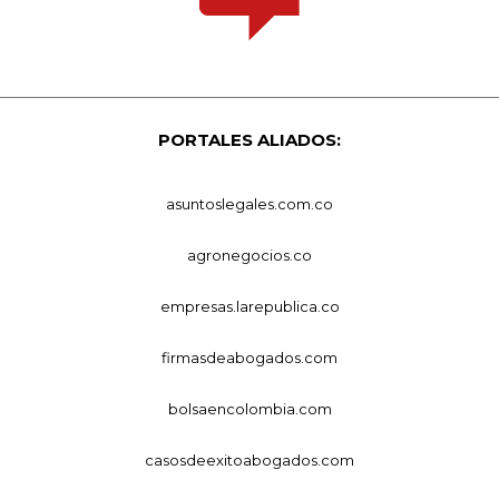
PORTALES ALIADOS:
asuntoslegales.com.co
agronegocios.co
empresas.larepublica.co
firmasdeabogados.com
bolsaencolombia.com
casosdeexitoabogados.com