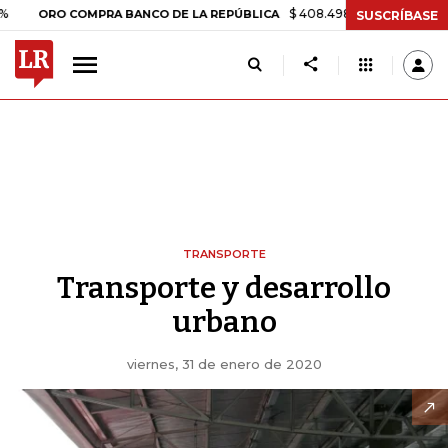
$ 408.498,97
+$ 8.753,81
+2,1
ORO COMPRA BANCO DE LA REPÚBLICA
SUSCRÍBASE
TRANSPORTE
Transporte y desarrollo
urbano
viernes, 31 de enero de 2020