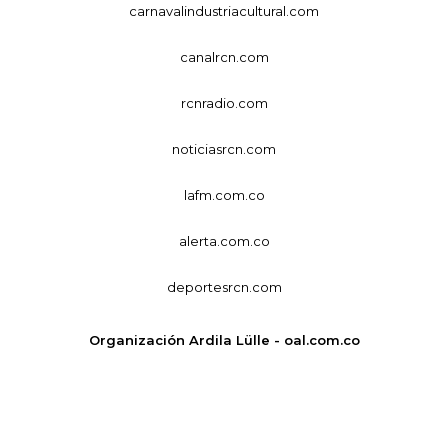
carnavalindustriacultural.com
canalrcn.com
rcnradio.com
noticiasrcn.com
lafm.com.co
alerta.com.co
deportesrcn.com
Organización Ardila Lülle - oal.com.co