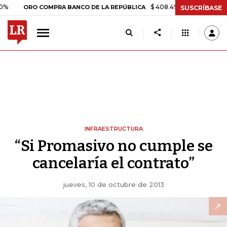
$ 408.498,97
+$ 8.753,81
+2,
ORO COMPRA BANCO DE LA REPÚBLICA
SUSCRÍBASE
INFRAESTRUCTURA
“Si Promasivo no cumple se
cancelaría el contrato”
jueves, 10 de octubre de 2013