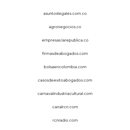
asuntoslegales.com.co
agronegocios.co
empresas.larepublica.co
firmasdeabogados.com
bolsaencolombia.com
casosdeexitoabogados.com
carnavalindustriacultural.com
canalrcn.com
rcnradio.com