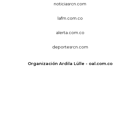
noticiasrcn.com
lafm.com.co
alerta.com.co
deportesrcn.com
Organización Ardila Lülle - oal.com.co