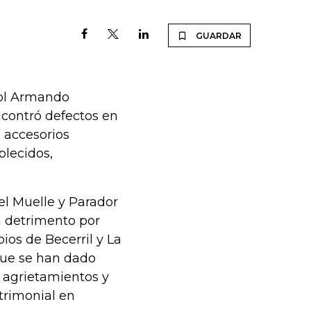
GUARDAR
tbol Armando
contró defectos en
, accesorios
blecidos,
el Muelle y Parador
un detrimento por
pios de Becerril y La
que se han dado
n agrietamientos y
trimonial en