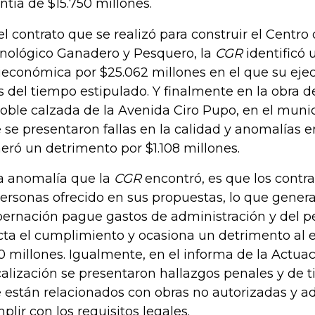
ntía de $15.750 millones.
el contrato que se realizó para construir el Centro
nológico Ganadero y Pesquero, la
CGR
identificó 
ieconómica por $25.062 millones en el que su eje
 del tiempo estipulado. Y finalmente en la obra 
doble calzada de la Avenida Ciro Pupo, en el munic
 se presentaron fallas en la calidad y anomalías en
eró un detrimento por $1.108 millones.
a anomalía que la
CGR
encontró, es que los contra
personas ofrecido en sus propuestas, lo que genera
ernación pague gastos de administración y del pe
cta el cumplimiento y ocasiona un detrimento al 
0 millones. Igualmente, en el informa de la Actua
calización se presentaron hallazgos penales y de ti
 están relacionados con obras no autorizadas y ad
plir con los requisitos legales.