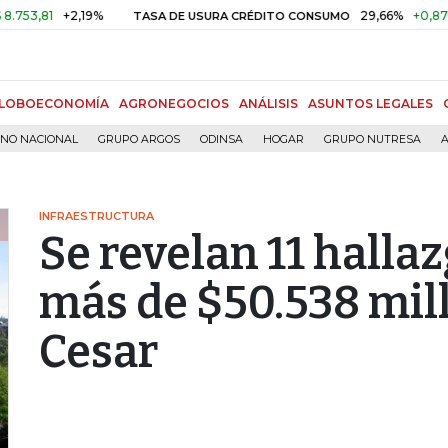
81
+2,19%
29,66%
+0,87%
+3,
TASA DE USURA CRÉDITO CONSUMO
LOBOECONOMÍA
AGRONEGOCIOS
ANÁLISIS
ASUNTOS LEGALES
RNO NACIONAL
GRUPO ARGOS
ODINSA
HOGAR
GRUPO NUTRESA
A
INFRAESTRUCTURA
Se revelan 11 hallaz
más de $50.538 mil
Cesar