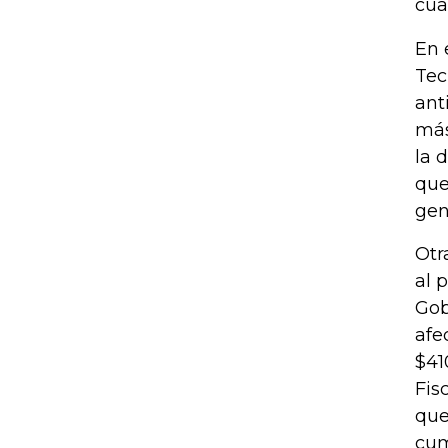
cua
En 
Tec
ant
más
la 
que
gen
Otr
al 
Gob
afe
$41
Fis
que
cum