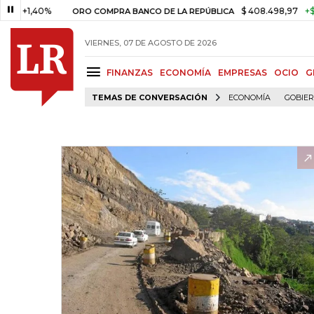
1,40%
$ 408.498,97
+$ 8.753,
ORO COMPRA BANCO DE LA REPÚBLICA
VIERNES, 07 DE AGOSTO DE 2026
FINANZAS
ECONOMÍA
EMPRESAS
OCIO
G
TEMAS DE CONVERSACIÓN
ECONOMÍA
GOBIE