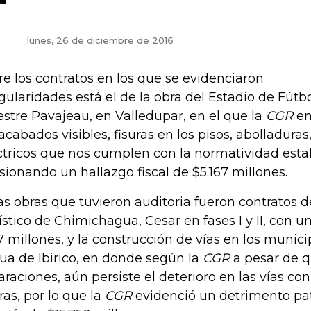
lunes, 26 de diciembre de 2016
re los contratos en los que se evidenciaron
egularidades está el de la obra del Estadio de Fú
stre Pavajeau, en Valledupar, en el que la
CGR
en
 acabados visibles, fisuras en los pisos, abolladuras
ctricos que nos cumplen con la normatividad esta
sionando un hallazgo fiscal de $5.167 millones.
as obras que tuvieron auditoria fueron contratos d
ístico de Chimichagua, Cesar en fases I y II, con 
7 millones, y la construcción de vías en los munici
ua de Ibirico, en donde según la
CGR
a pesar de 
araciones, aún persiste el deterioro en las vías co
uras, por lo que la
CGR
evidenció un detrimento pa