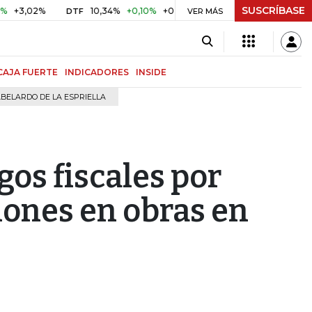
SUSCRÍBASE
02%
10,34%
+0,10%
+0,98%
$ 416,91
+$ 0,05
+0,01
DTF
UVR
VER MÁS
CAJA FUERTE
INDICADORES
INSIDE
BELARDO DE LA ESPRIELLA
gos fiscales por
lones en obras en