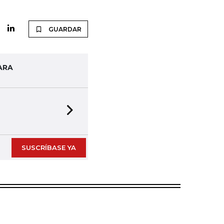
GUARDAR
ARA
Next slide
SUSCRÍBASE YA