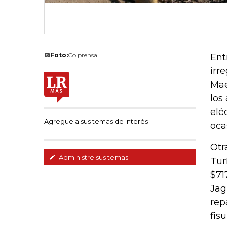
Foto:
Colprensa
Ent
irr
Mae
los
elé
Agregue a sus temas de interés
oca
Otr
Administre sus temas
Tur
$71
Jag
rep
fis