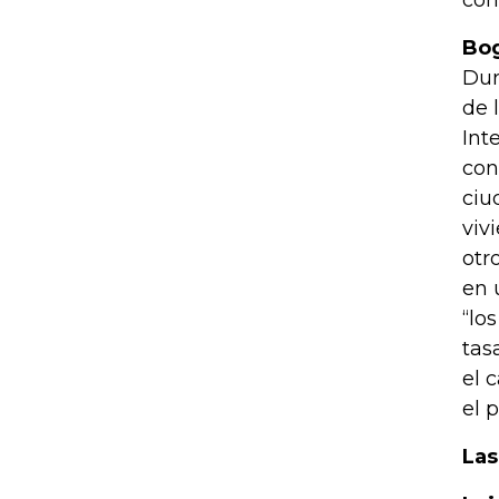
con
Bog
Dur
de 
Int
con
ciu
viv
otr
en 
“lo
tas
el 
el p
Las