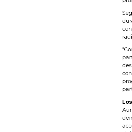
pro
Seg
dur
con
rad
“Co
par
des
con
pro
par
Los
Aun
dem
aco