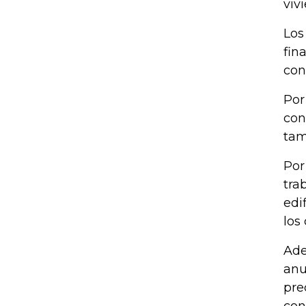
viv
Los
fin
con
Por
con
tam
Por
tra
edi
los
Ade
anu
pre