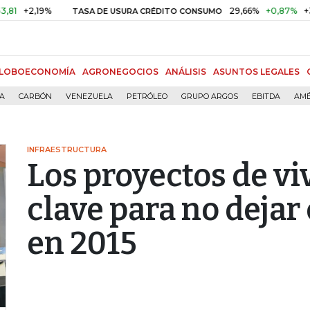
2,19%
29,66%
+0,87%
+3,02%
TASA DE USURA CRÉDITO CONSUMO
LOBOECONOMÍA
AGRONEGOCIOS
ANÁLISIS
ASUNTOS LEGALES
ÍA
CARBÓN
VENEZUELA
PETRÓLEO
GRUPO ARGOS
EBITDA
AMÉ
INFRAESTRUCTURA
Los proyectos de vi
clave para no dejar
en 2015