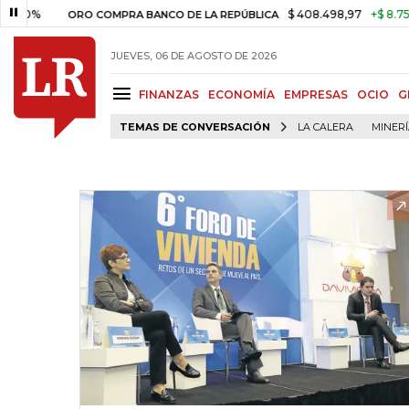
%
$ 408.498,97
+$ 8.753,81
+
ORO COMPRA BANCO DE LA REPÚBLICA
JUEVES, 06 DE AGOSTO DE 2026
FINANZAS
ECONOMÍA
EMPRESAS
OCIO
G
TEMAS DE CONVERSACIÓN
LA CALERA
MINER