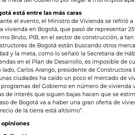
 la meta del Gobierno por llegar a municipios apa
otá está entre las más caras
ante el evento, el Ministro de Vivienda se refirió a l
la vivienda en Bogotá, que pasó de representar 2
erno Bruto, PIB, en el sector de construcción, a tan 
structores de Bogotá están buscando otros mercad
dad y la meta, como lo señaló la Secretaria de Háb
iendas en el Plan de Desarrollo, es imposible de cu
o lado, Carlos Arango, presidente de Constructora 
unas ciudades ha caído un poco el mercado de viv
s programas del Gobierno en número de vivienda va
as de interés que siguen bajas hacen que se esti
caso de Bogotá va a haber una gran oferta de vivi
recio de la tierra está altísimo”.
 opiniones