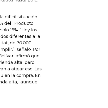
rtados hasta 2018.
a difícil situación
5% del Producto
solo 16%. “Hoy los
os diferentes a la
itat, de 70.000
mplir.”, señaló. Por
Bolívar, afirmó que
ienda alta, pero
n a atajar eso. Las
mulen la compra. En
enda alta, aunque