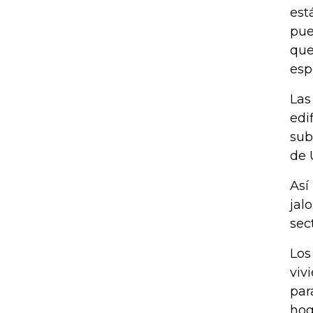
est
pue
que
esp
Las
edi
sub
de 
Así
jal
sec
Los
viv
par
hog