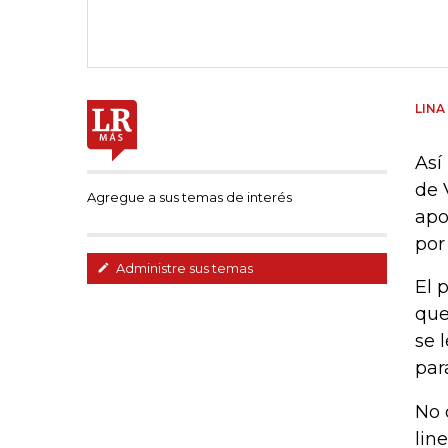
LINA
Así
de 
Agregue a sus temas de interés
apo
por
Administre sus temas
El 
que
se 
par
No 
lin