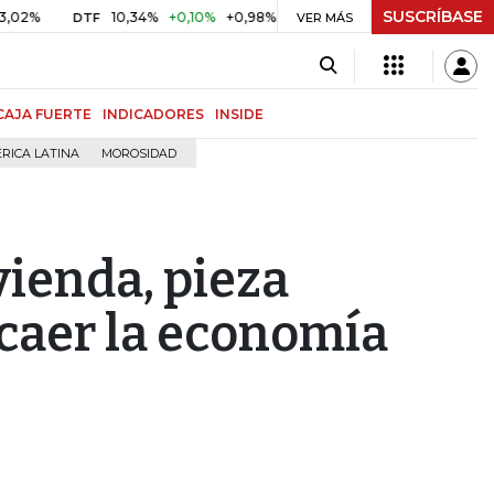
SUSCRÍBASE
10,34%
+0,10%
+0,98%
$ 416,86
+$ 0,05
+0,01%
DTF
UVR
VER MÁS
CAJA FUERTE
INDICADORES
INSIDE
RICA LATINA
MOROSIDAD
vienda, pieza
 caer la economía