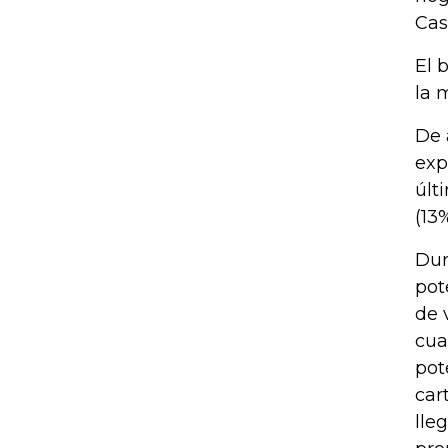
Cas
El 
la 
De 
exp
últ
(13
Dur
pot
de 
cua
pot
car
lle