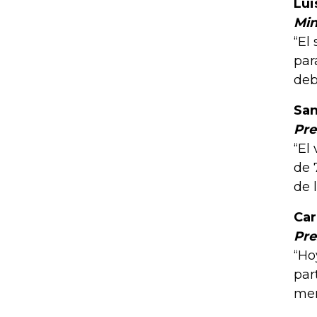
Lui
Min
“El
par
deb
San
Pre
“El
de 
de 
Car
Pre
“Ho
par
mer