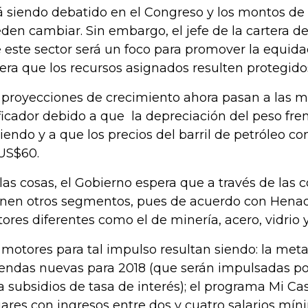
á siendo debatido en el Congreso y los montos de
den cambiar. Sin embargo, el jefe de la cartera de
 este sector será un foco para promover la equida
era que los recursos asignados resulten protegido
 proyecciones de crecimiento ahora pasan a las m
ficador debido a que la depreciación del peso fren
iendo y a que los precios del barril de petróleo c
US$60.
 las cosas, el Gobierno espera que a través de las 
onen otros segmentos, pues de acuerdo con Hena
tores diferentes como el de minería, acero, vidrio
 motores para tal impulso resultan siendo: la met
iendas nuevas para 2018 (que serán impulsadas p
a subsidios de tasa de interés); el programa Mi Ca
ares con ingresos entre dos y cuatro salarios mínim