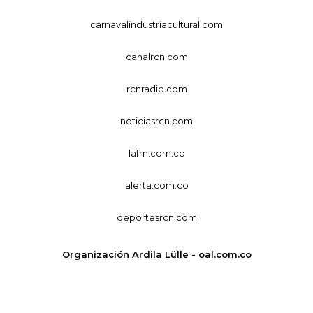
carnavalindustriacultural.com
canalrcn.com
rcnradio.com
noticiasrcn.com
lafm.com.co
alerta.com.co
deportesrcn.com
Organización Ardila Lülle - oal.com.co