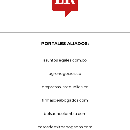
PORTALES ALIADOS:
asuntoslegales.com.co
agronegocios.co
empresas.larepublica.co
firmasdeabogados.com
bolsaencolombia.com
casosdeexitoabogados.com