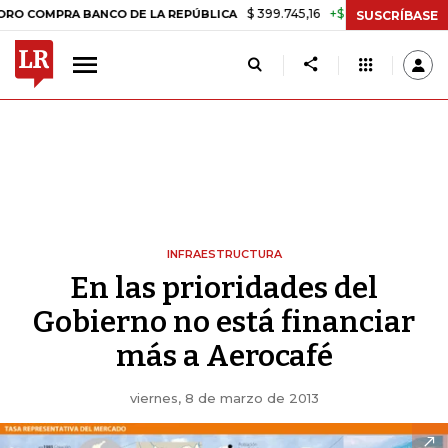
$ 399.745,16
+$ 2.295,71
+0,58%
PRA BANCO DE LA REPÚBLICA
TA
SUSCRÍBASE
INFRAESTRUCTURA
En las prioridades del
Gobierno no está financiar
más a Aerocafé
viernes, 8 de marzo de 2013