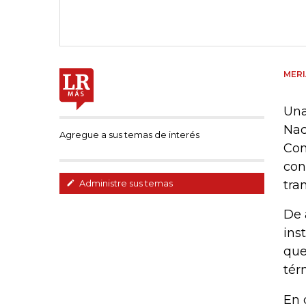
MER
Una
Nac
Agregue a sus temas de interés
Con
con
tra
Administre sus temas
De 
ins
que
tér
En 