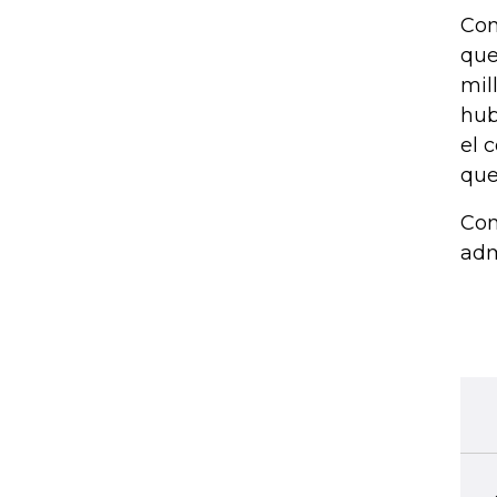
Com
que
mil
hub
el 
que
Com
adm