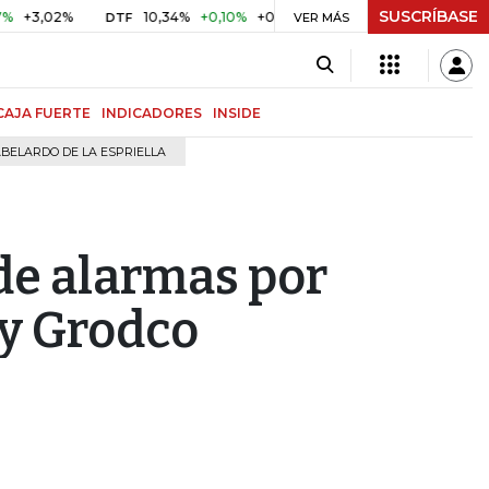
SUSCRÍBASE
02%
10,34%
+0,10%
+0,98%
$ 416,96
+$ 0,05
+0,01
DTF
UVR
VER MÁS
CAJA FUERTE
INDICADORES
INSIDE
BELARDO DE LA ESPRIELLA
de alarmas por
 y Grodco