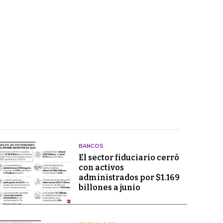
BANCOS
El sector fiduciario cerró
con activos
administrados por $1.169
billones a junio