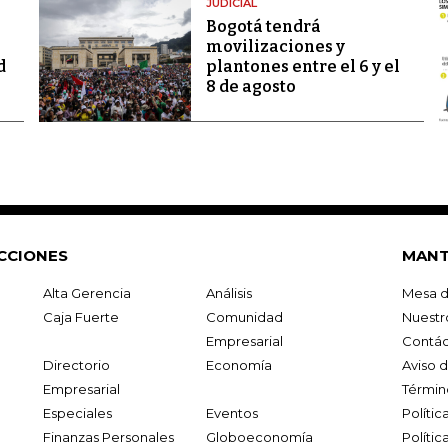
JUDICIAL
Bogotá tendrá
movilizaciones y
d
plantones entre el 6 y el
8 de agosto
CCIONES
MANT
Alta Gerencia
Análisis
Mesa d
Caja Fuerte
Comunidad
Nuestr
Empresarial
Contác
Directorio
Economía
Aviso 
Empresarial
Términ
Especiales
Eventos
Políti
Finanzas Personales
Globoeconomía
Polític