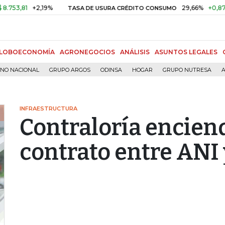
81
+2,19%
29,66%
+0,87%
+3,
TASA DE USURA CRÉDITO CONSUMO
LOBOECONOMÍA
AGRONEGOCIOS
ANÁLISIS
ASUNTOS LEGALES
RNO NACIONAL
GRUPO ARGOS
ODINSA
HOGAR
GRUPO NUTRESA
A
INFRAESTRUCTURA
Contraloría encien
contrato entre ANI