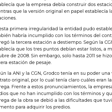
ablecía que la empresa debía construir dos estaci
ntras que la versión original en papel establecía l
aciones.
esta primera irregularidad la entidad pudo estab
bién habría incumplido con los términos del cont
regó la tercera estación a destiempo. Según la CG
ablecía que los tres puntos debían estar listos, a m
ubre de 2008. Sin embargo, solo hasta 2011 se hizo
cera estación de pesaje.
ún la ANI y la CGN, Grodco tenía en su poder una 
trato original, por lo cual tenía claro cuáles eran l
rega. Frente a estos pronunciamientos, la empresa
ios que no han incumplido con los términos y qu
rega de la obra se debió a las dificultades que tuv
ento para adquirir los predios.