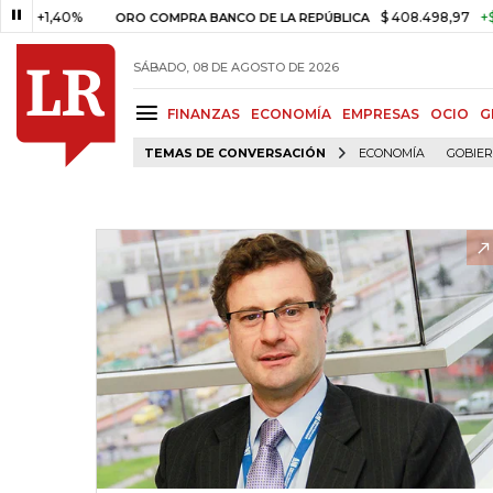
1,40%
$ 408.498,97
+$ 8.753,
ORO COMPRA BANCO DE LA REPÚBLICA
SÁBADO, 08 DE AGOSTO DE 2026
FINANZAS
ECONOMÍA
EMPRESAS
OCIO
G
TEMAS DE CONVERSACIÓN
ECONOMÍA
GOBIE