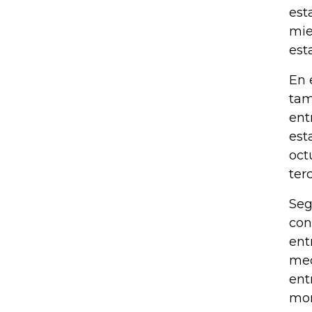
est
mie
est
En 
tam
ent
est
oct
ter
Seg
con
ent
med
ent
mom