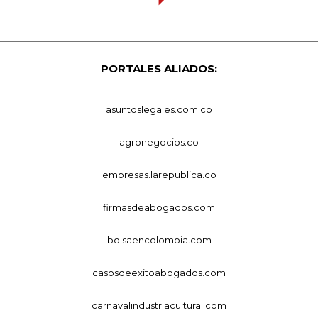
PORTALES ALIADOS:
asuntoslegales.com.co
agronegocios.co
empresas.larepublica.co
firmasdeabogados.com
bolsaencolombia.com
casosdeexitoabogados.com
carnavalindustriacultural.com