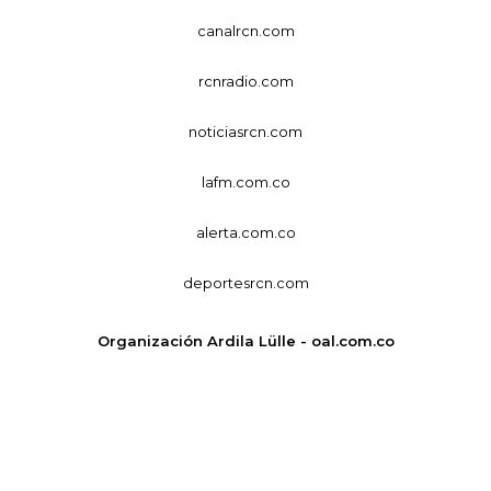
canalrcn.com
rcnradio.com
noticiasrcn.com
lafm.com.co
alerta.com.co
deportesrcn.com
Organización Ardila Lülle - oal.com.co