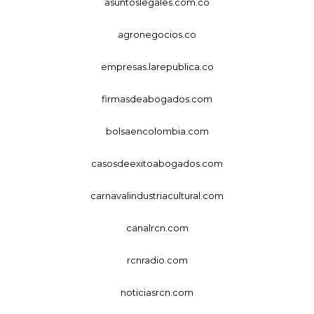
asuntoslegales.com.co
agronegocios.co
empresas.larepublica.co
firmasdeabogados.com
bolsaencolombia.com
casosdeexitoabogados.com
carnavalindustriacultural.com
canalrcn.com
rcnradio.com
noticiasrcn.com