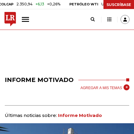
2.350,94
+6,13
+0,26%
US$ 78,01
US$ 2,92
CAP
PETRÓLEO WTI
SUSCRÍBASE
INFORME MOTIVADO
AGREGAR A MIS TEMAS
Últimas noticias sobre:
Informe Motivado