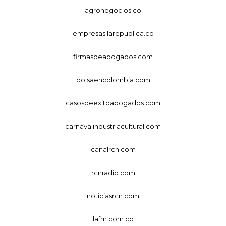
agronegocios.co
empresas.larepublica.co
firmasdeabogados.com
bolsaencolombia.com
casosdeexitoabogados.com
carnavalindustriacultural.com
canalrcn.com
rcnradio.com
noticiasrcn.com
lafm.com.co