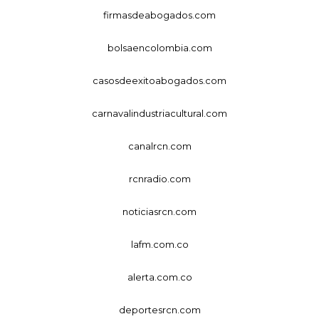
firmasdeabogados.com
bolsaencolombia.com
casosdeexitoabogados.com
carnavalindustriacultural.com
canalrcn.com
rcnradio.com
noticiasrcn.com
lafm.com.co
alerta.com.co
deportesrcn.com