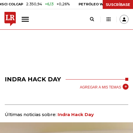
2.350,94
+6,13
+0,26%
US$ 78,01
US$ 
I COLCAP
PETRÓLEO WTI
SUSCRÍBASE
INDRA HACK DAY
AGREGAR A MIS TEMAS
Últimas noticias sobre:
Indra Hack Day