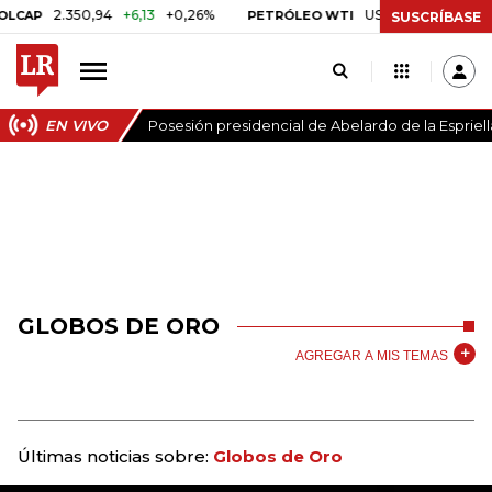
2.350,94
+6,13
+0,26%
US$ 78,01
US$ 2,92
+3,
PETRÓLEO WTI
SUSCRÍBASE
EN VIVO
Posesión presidencial de Abelardo de la Espriell
GLOBOS DE ORO
AGREGAR A MIS TEMAS
Últimas noticias sobre:
Globos de Oro