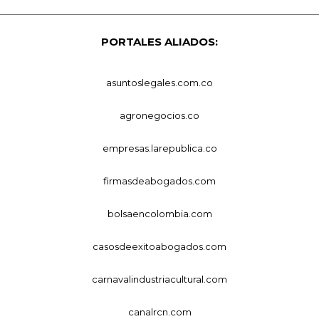
PORTALES ALIADOS:
asuntoslegales.com.co
agronegocios.co
empresas.larepublica.co
firmasdeabogados.com
bolsaencolombia.com
casosdeexitoabogados.com
carnavalindustriacultural.com
canalrcn.com