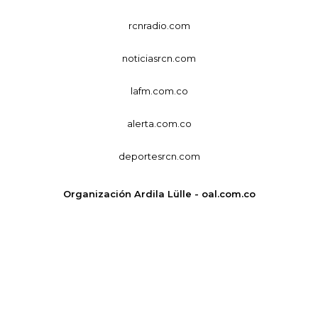
rcnradio.com
noticiasrcn.com
lafm.com.co
alerta.com.co
deportesrcn.com
Organización Ardila Lülle - oal.com.co