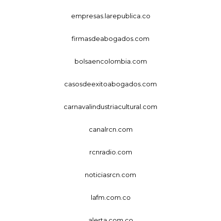
empresas.larepublica.co
firmasdeabogados.com
bolsaencolombia.com
casosdeexitoabogados.com
carnavalindustriacultural.com
canalrcn.com
rcnradio.com
noticiasrcn.com
lafm.com.co
alerta.com.co